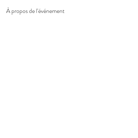
À propos de l'événement
Chaque méditation est guidée, avec un thème 
inspiré du jour, en musique ou au son du tambour 
chamanique.
Partager cet événement
www.brindharmonie.com
079.430.69.41
©2025 par Marie Paris Bürgi